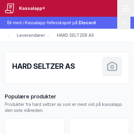
Kassalapp®
Bli med i Kassalapp-fellesskapet på
Discord
Lukk
Leverandører
HARD SELTZER AS
HARD SELTZER AS
fra HARD SELTZER AS
Populære produkter
Produkter fra hard seltzer as som er mest vist på kassalapp
den siste måneden.
Vis flere detaljer for produktet "Stelz Raspberry Hard Selzer
Vis flere detaljer for produkte