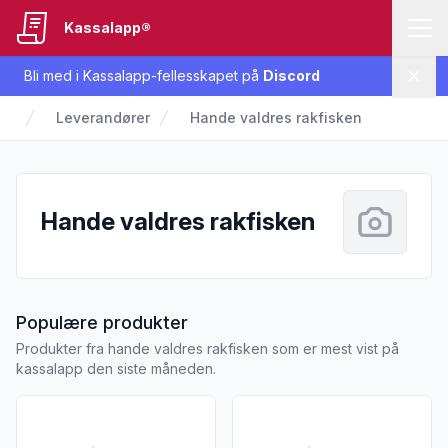
Kassalapp®
Bli med i Kassalapp-fellesskapet på
Discord
Lukk
Leverandører
Hande valdres rakfisken
Hande valdres rakfisken
fra Hande valdres rakfisken
Populære produkter
Produkter fra hande valdres rakfisken som er mest vist på
kassalapp den siste måneden.
Vis flere detaljer for produktet "Rakfisk Filet Lagret Hande"
Vis flere detaljer for produkte