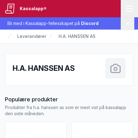
Kassalapp®
Bli med i Kassalapp-fellesskapet på
Discord
Lukk
Leverandører
H.A. HANSSEN AS
H.A. HANSSEN AS
fra H.A. HANSSEN AS
Populære produkter
Produkter fra h.a. hanssen as som er mest vist på kassalapp
den siste måneden.
Vis flere detaljer for produktet "Hanssens Lapskaus 500g"
Vis flere detaljer for produk