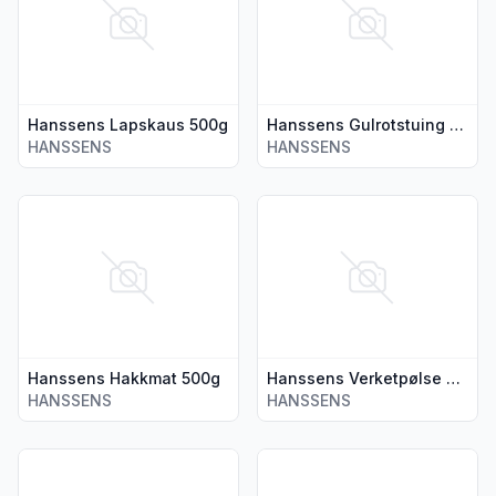
Hanssens Lapskaus 500g
Hanssens Gulrotstuing snabb 500g
HANSSENS
HANSSENS
Vis flere detaljer for produktet "Hanssens Hakkmat 500g"
Vis flere detaljer for produkt
Hanssens Hakkmat 500g
Hanssens Verketpølse med Chili 320g
HANSSENS
HANSSENS
Vis flere detaljer for produktet "Hanssens Kjøttdeig 450g"
Vis flere detaljer for produk