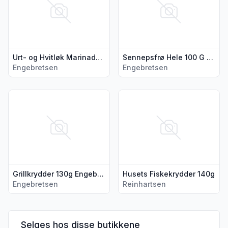
Urt- og Hvitløk Marinade Engebretsen
Sennepsfrø Hele 100 G Engebretsen
Engebretsen
Engebretsen
Vis flere detaljer for produktet "Grillkrydder 130g Engebrets
Vis flere detaljer for produkt
Grillkrydder 130g Engebretsen
Husets Fiskekrydder 140g
Engebretsen
Reinhartsen
Selges hos disse butikkene