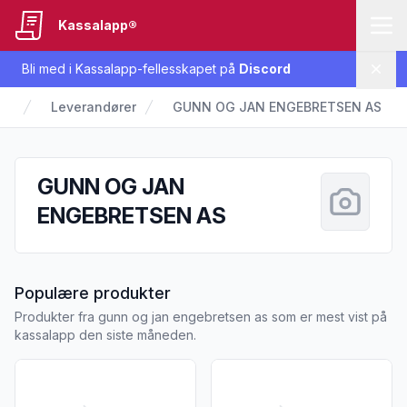
Kassalapp®
Bli med i Kassalapp-fellesskapet på
Discord
Lukk
Leverandører
GUNN OG JAN ENGEBRETSEN AS
GUNN OG JAN
ENGEBRETSEN AS
fra GUNN OG JAN ENGEBRET
Populære produkter
Produkter fra gunn og jan engebretsen as som er mest vist på
kassalapp den siste måneden.
Vis flere detaljer for produktet "Urt- og Hvitløk Marinade E
Vis flere detaljer for produk