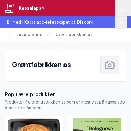
Kassalapp®
Bli med i Kassalapp-fellesskapet på
Discord
Lukk
Leverandører
Grøntfabrikken as
Grøntfabrikken as
fra Grøntfabrikken as
Populære produkter
Produkter fra grøntfabrikken as som er mest vist på kassalapp
den siste måneden.
Vis flere detaljer for produktet "Sellerirotburger 180g Grønne
Vis flere detaljer for produk