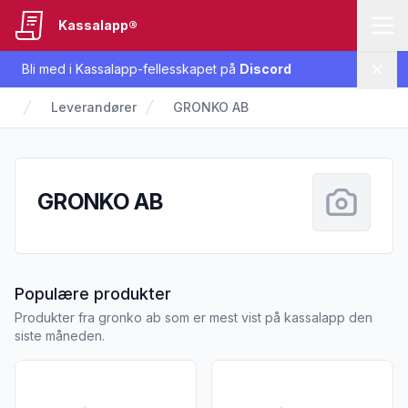
Kassalapp®
Bli med i Kassalapp-fellesskapet på
Discord
Lukk
Leverandører
GRONKO AB
GRONKO AB
fra GRONKO AB
Populære produkter
Produkter fra gronko ab som er mest vist på kassalapp den
siste måneden.
Vis flere detaljer for produktet "Coop Vegetardag Pea Las
Vis flere detaljer for produk