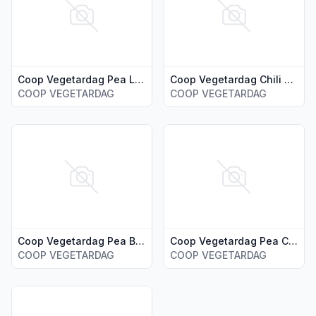
Coop Vegetardag Pea Lasagne 400g
Coop Vegetardag Chili Con Pea 400g
COOP VEGETARDAG
COOP VEGETARDAG
Vis flere detaljer for produktet "Coop Vegetardag Pea Bol
Vis flere detaljer for produk
Coop Vegetardag Pea Bolognese 400g
Coop Vegetardag Pea Curry Vindaloo 400g
COOP VEGETARDAG
COOP VEGETARDAG
Vis flere detaljer for produktet "Coop Vegetardag Pea Tikk