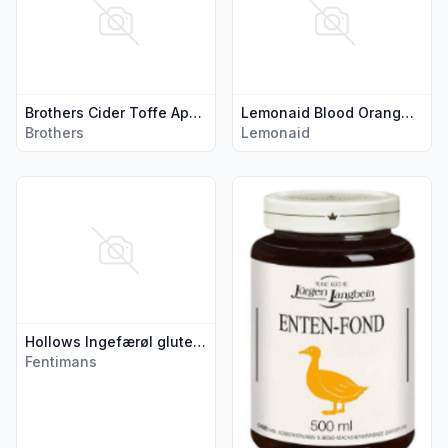
Brothers Cider Toffe Apple 0,5l flaske
Lemonaid Blood Orange 0,33l
Brothers
Lemonaid
Vis flere detaljer for produktet "Hollows Ingefærøl glutenfri 
Vis flere detaljer for produk
Hollows Ingefærøl glutenfri 0,33l flaske
Fentimans