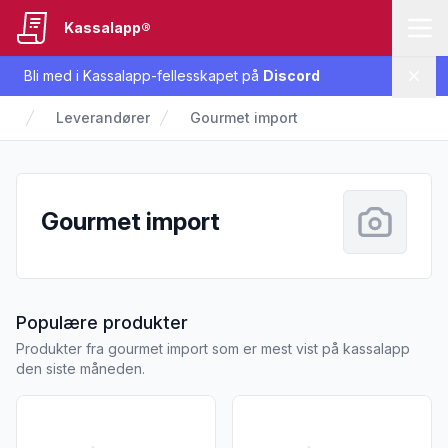
Kassalapp®
Bli med i Kassalapp-fellesskapet på
Discord
Lukk
Leverandører
Gourmet import
Gourmet import
fra Gourmet import
Populære produkter
Produkter fra gourmet import som er mest vist på kassalapp
den siste måneden.
Vis flere detaljer for produktet "Brothers Cider Toffe Apple 0
Vis flere detaljer for produk