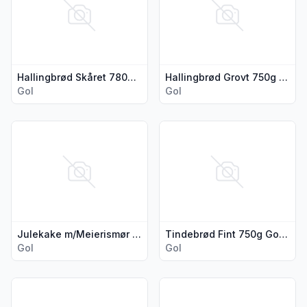
Hallingbrød Skåret 780g Gol Bakeri
Hallingbrød Grovt 750g Gol Bakeri
Gol
Gol
Vis flere detaljer for produktet "Julekake m/Meierismør 500g
Vis flere detaljer for produkt
Julekake m/Meierismør 500g Gol Bakeri
Tindebrød Fint 750g Gol Bakeri
Gol
Gol
Vis flere detaljer for produktet "Pølsebrød 10stk Gol Bakeri"
Vis flere detaljer for produk