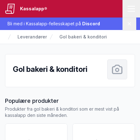
Kassalapp®
Bli med i Kassalapp-fellesskapet på
Discord
Lukk
Leverandører
Gol bakeri & konditori
Gol bakeri & konditori
fra Gol bakeri & konditori
Populære produkter
Produkter fra gol bakeri & konditori som er mest vist på
kassalapp den siste måneden.
Vis flere detaljer for produktet "Hallingbrød Skåret 780g Gol
Vis flere detaljer for produkt