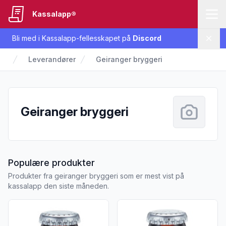
Kassalapp®
Bli med i Kassalapp-fellesskapet på
Discord
Lukk
Leverandører
Geiranger bryggeri
Geiranger bryggeri
fra Geiranger bryggeri
Populære produkter
Produkter fra geiranger bryggeri som er mest vist på
kassalapp den siste måneden.
Vis flere detaljer for produktet "Sju Søstre Cascade 0,33l fl
Vis flere detaljer for produkt