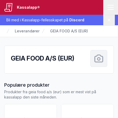
Kassalapp®
Bli med i Kassalapp-fellesskapet på
Discord
Lukk
Leverandører
GEIA FOOD A/S (EUR)
GEIA FOOD A/S (EUR)
fra GEIA FOOD A/S (EUR)
Populære produkter
Produkter fra geia food a/s (eur) som er mest vist på
kassalapp den siste måneden.
Vis flere detaljer for produktet "Coop Skivet Cheddar 200g"
Vis flere detaljer for produk