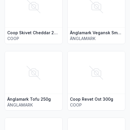
Coop Skivet Cheddar 200g
Änglamark Vegansk Smørbar 225g
COOP
ÄNGLAMARK
Vis flere detaljer for produktet "Änglamark Tofu 250g"
Vis flere detaljer for produk
Änglamark Tofu 250g
Coop Revet Ost 300g
ÄNGLAMARK
COOP
Vis flere detaljer for produktet "Coop Parmigiano Stick 125g
Vis flere detaljer for produkte