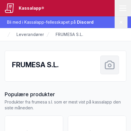
Kassalapp®
Bli med i Kassalapp-fellesskapet på
Discord
Lukk
Leverandører
FRUMESA S.L.
FRUMESA S.L.
fra FRUMESA S.L.
Populære produkter
Produkter fra frumesa s.l. som er mest vist på kassalapp den
siste måneden.
Vis flere detaljer for produktet "Änglamark Mandelmel 200g"
Vis flere detaljer for produ