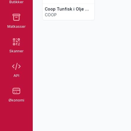
Butikker
Coop Tunfisk i Olje Msc 160g
COOP
Matkasser
Skanner
API
Økonomi