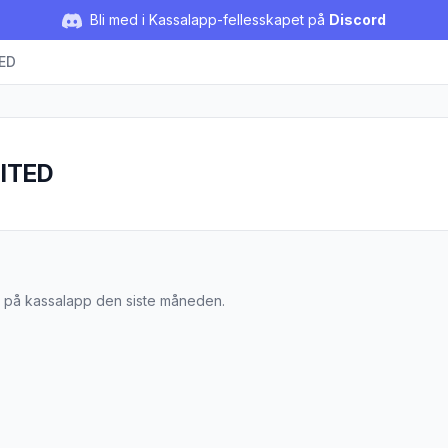
Bli med i Kassalapp-fellesskapet på
Discord
TED
MITED
LIMITED
ist på kassalapp den siste måneden.
isk i Olje Msc 160g"