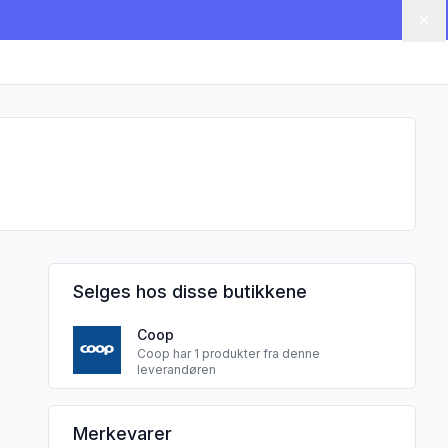
Lu
Selges hos disse butikkene
Coop
Coop har 1 produkter fra denne
leverandøren
FRINSA UK LIMITED sine
Merkevarer