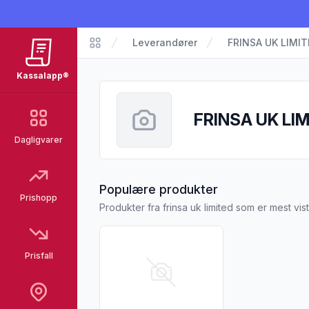
Leverandører
FRINSA UK LIMI
Kassalapp
Kassalapp®
FRINSA UK LI
Dagligvarer
fra FRINSA UK 
Populære produkter
Prishopp
Produkter fra frinsa uk limited som er mest v
Vis flere detaljer for produktet "Coop Tunf
Prisfall