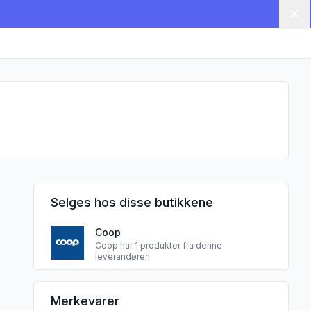
Lu
Selges hos disse butikkene
Coop
Coop har 1 produkter fra denne
leverandøren
FONTANA FOOD AB sine
Merkevarer