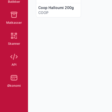
Butikker
Coop Halloumi 200g
COOP
Matkasser
Skanner
API
Økonomi