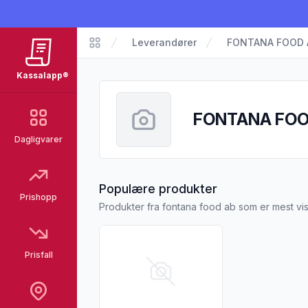
Leverandører
FONTANA FOOD 
Kassalapp
Kassalapp®
FONTANA FOO
Dagligvarer
fra FONTANA 
Populære produkter
Prishopp
Produkter fra fontana food ab som er mest vi
Vis flere detaljer for produktet "Coop Hal
Prisfall