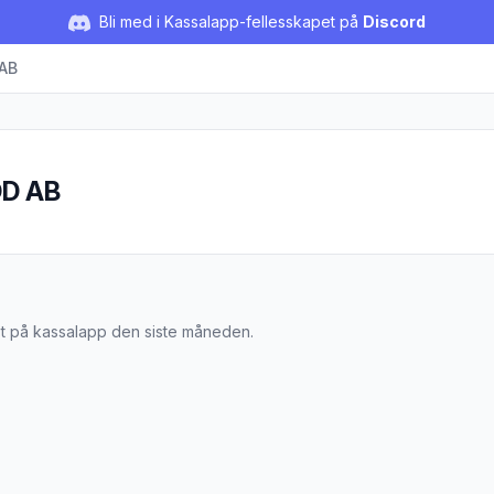
Bli med i Kassalapp-fellesskapet på
Discord
AB
D AB
FOOD AB
st på kassalapp den siste måneden.
loumi 200g"