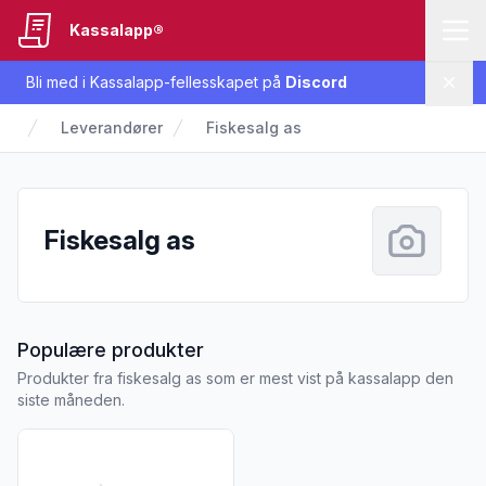
Kassalapp®
Bli med i Kassalapp-fellesskapet på
Discord
Lukk
Leverandører
Fiskesalg as
Fiskesalg as
fra Fiskesalg as
Populære produkter
Produkter fra fiskesalg as som er mest vist på kassalapp den
siste måneden.
Vis flere detaljer for produktet "Torsk m/Hode pr Kg"