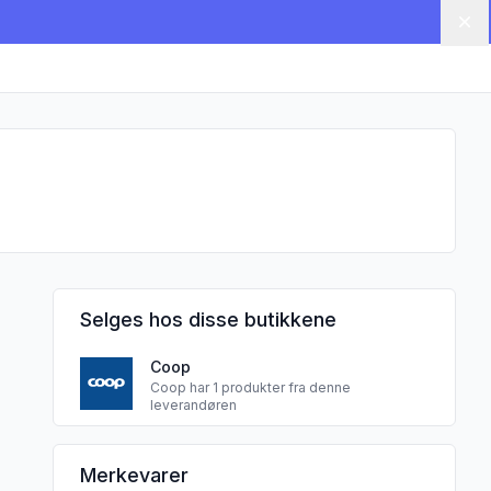
Lu
Selges hos disse butikkene
Coop
Coop har 1 produkter fra denne
leverandøren
EMCO SPOL. S.R.O. sine
Merkevarer