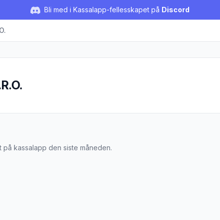
Bli med i Kassalapp-fellesskapet på
Discord
O.
R.O.
 S.R.O.
ist på kassalapp den siste måneden.
øttebar med Bær 3x35g"