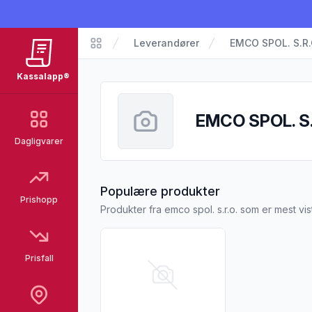
Leverandører
EMCO SPOL. S.R.
Kassalapp
Kassalapp®
EMCO SPOL. S.
Dagligvarer
fra EMCO SPOL.
Populære produkter
Prishopp
Produkter fra emco spol. s.r.o. som er mest v
Vis flere detaljer for produktet "Coop N
Prisfall