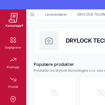
Leverandører
DRYLOCK TECHNO
Kassalapp
Kassalapp®
DRYLOCK TECH
Dagligvarer
fra DRYLOCK T
Populære produkter
Prishopp
Produkter fra drylock technologies s.r.o. som
Vis flere detaljer for produktet "Änglamar
Vis flere detal
Prisfall