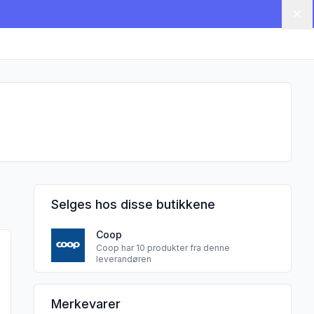
Lu
Selges hos disse butikkene
Coop
 Junior 12-20kg 44stk"
 produktet "Änglamark Bleier Newborn 28stk"
Coop har 10 produkter fra denne
leverandøren
DRYLOCK TECHNOLOGIES S.R.O. sine
Merkevarer