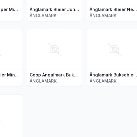
Änglamark Diaper Midi 3 56stk
Änglamark Bleier Junior 12-20kg 44stk
Änglamark Bleier Newborn 28stk
ÄNGLAMARK
ÄNGLAMARK
 Bleier XL 40stk"
jer for produktet "Änglamark Bleier Mini 28stk"
Vis flere detaljer for produktet "Coop Ängalmark 
Vis flere detaljer for
Änglamark Bleier Mini 28stk
Coop Ängalmark Buksebleier Junior 38stk
Änglamark Bukseble
ÄNGLAMARK
ÄNGLAMARK
k Buksebleier Maxi 42stk"
jer for produktet "X-tra Tampong Super 32stk"