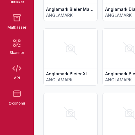
Butikker
Änglamark Bleier Maxi 7-18kg 50stk
ÄNGLAMARK
ÄNGLAMARK
Matkasser
Vis flere detaljer for produktet "Änglamark
Vis flere detal
Skanner
Änglamark Bleier XL 40stk
API
ÄNGLAMARK
ÄNGLAMARK
Vis flere detaljer for produktet "Änglamar
Vis flere detal
Økonomi