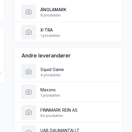
ÄNGLAMARK
9 produkter.
X-TRA
Buksebleier Junior 38stk"
 produktet "Änglamark Buksebleier XL 34stk"
1 produkter.
Andre leverandører
Squid Game
ier XL 34stk
4 produkter.
Maxons
1 produkter.
FINNMARK REIN AS
64 produkter.
UAB DAUMANTAI LT