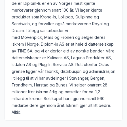
de er. Diplom-Is er en av Norges mest kjente
merkevarer gjennom snart 100 år. Vi lager kjente
produkter som Krone-Is, Lollipop, Gullpinne og
Sandwich, og forvalter også merkevarene Royal og
Dream. I tillegg samarbeider vi
med Mövenpick, Mars og Froneri og selger deres
iskrem i Norge. Diplom-Is AS er et heleid datterselskap
av TINE SA, og vi er derfor eid av norske bønder. Våre
datterselskaper er Kulinaris AS, Laguna Produkter AS,
Isdalen AS og Plug-In Service AS. Rett utenfor Oslos
grense ligger vår fabrikk, distribusjon og administrasjon
i tillegg til at vi har avdelinger i Stavanger, Bergen,
Trondheim, Harstad og Bunes. Vi selger omtrent 28
millioner liter iskrem årlig og omsetter for ca. 1,2
milliarder kroner. Selskapet har i gjennomsnitt 560
medarbeidere gjennom året. Iskrem gjør alt litt bedre.
Alltid.