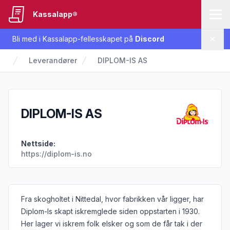
Kassalapp®
Bli med i Kassalapp-fellesskapet på
Discord
Lukk
Leverandører
DIPLOM-IS AS
DIPLOM-IS AS
Nettside:
https://diplom-is.no
Informasjon om leverandøren
Fra skogholtet i Nittedal, hvor fabrikken vår ligger, har
Diplom-Is skapt iskremglede siden oppstarten i 1930.
Her lager vi iskrem folk elsker og som de får tak i der