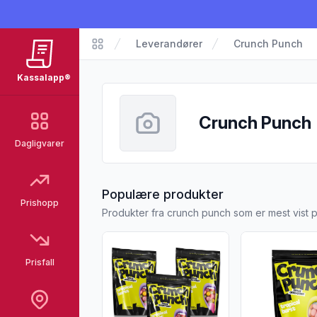
Leverandører
Crunch Punch
Kassalapp
Kassalapp®
Crunch Punch
Dagligvarer
fra Crunch Pun
Populære produkter
Prishopp
Produkter fra crunch punch som er mest vist 
Vis flere detaljer for produktet "3 x Crun
Vis flere detal
Prisfall