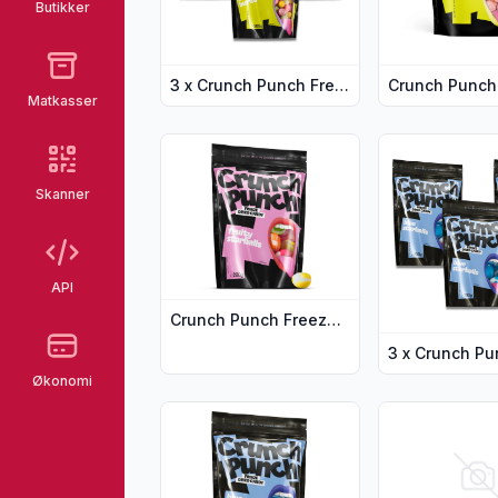
Butikker
3 x Crunch Punch Freeze-Dried Tropical Burst 200 g
Matkasser
Vis flere detaljer for produktet "Crunch P
Vis flere detal
Skanner
API
Crunch Punch Freeze-Dried Fruity Starballs 200 g
Økonomi
Vis flere detaljer for produktet "Crunch P
Vis flere deta