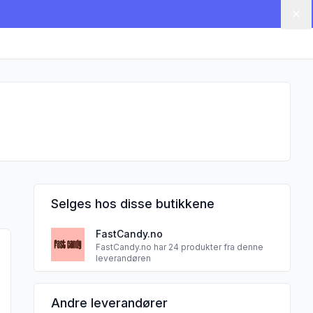
Lu
Selges hos disse butikkene
FastCandy.no
0 g"
eeze-Dried Ultimate Pakke"
r produktet "Crunch Punch Freeze-Dried Crunchy Rainbows 200 
FastCandy.no har 24 produkter fra denne
leverandøren
Andre leverandører