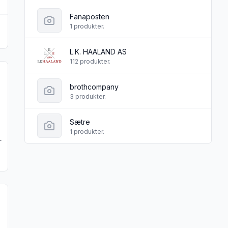
Fanaposten
1 produkter.
L.K. HAALAND AS
112 produkter.
s 200 g"
Freeze-Dried Sour Crunchy Rainbows 200 g"
r produktet "» Crunch Punch Freeze-Dried Crunchy Rainbows 20
brothcompany
3 produkter.
Sætre
1 produkter.
ws 200 g (100% off)
 150 g (100% off)"
eeze-Dried Tropical Burst 200 g"
produktet "Freeze-Dried Skittles Fruit 200 g"