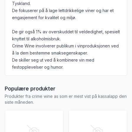
Tyskland.
De fokuserer på å lage lettdrikkelige viner og har et
engasjement for kvalitet og miljø.
De gir også 1% av overskuddet til veldedighet, spesielt
knyttet til alkoholmisbruk.
Crime Wine involverer publikum i vinproduksjonen ved
å la dem bestemme smaksegenskaper.
De skiller seg ut ved å kombinere vin med
festopplevelser og humor.
fra CRIME WINE AS
Populære produkter
Produkter fra crime wine as som er mest vist på kassalapp den
siste måneden.
Vis flere detaljer for produktet "Crime Wine Jail Juice Ras
Vis flere detaljer for produk