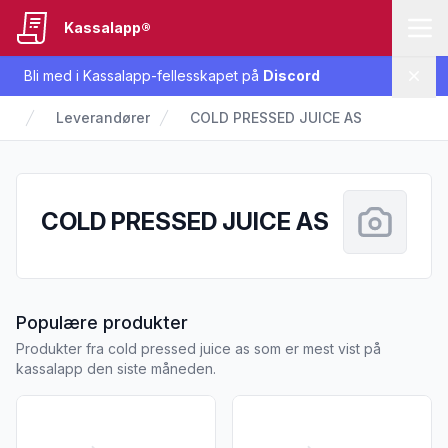
Kassalapp®
Bli med i Kassalapp-fellesskapet på
Discord
Lukk
Leverandører
COLD PRESSED JUICE AS
COLD PRESSED JUICE AS
fra COLD PRESSED JUICE AS
Populære produkter
Produkter fra cold pressed juice as som er mest vist på
kassalapp den siste måneden.
Vis flere detaljer for produktet "Cold Pressed Juice 100% App
Vis flere detaljer for produkt