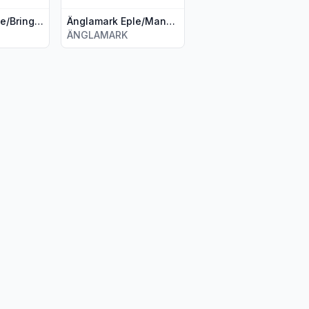
Änglamark Eple/Bringebær/Banan 90g
Änglamark Eple/Mango/Fersken 90g
ÄNGLAMARK