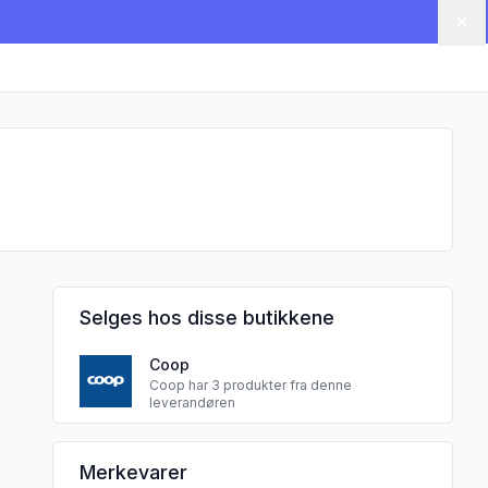
Lu
Selges hos disse butikkene
Coop
/Mango/Fersken 90g"
Coop har 3 produkter fra denne
leverandøren
CHARLES & ALICE sine
Merkevarer