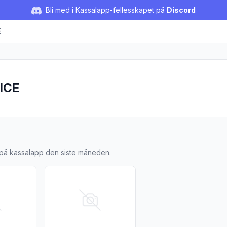
Bli med i Kassalapp-fellesskapet på
Discord
E
ICE
 ALICE
t på kassalapp den siste måneden.
rk Banan/Kokos/Eple 90g"
ljer for produktet "Änglamark Eple/Bringebær/Banan 90g"
Vis flere detaljer for produktet "Änglamark Eple