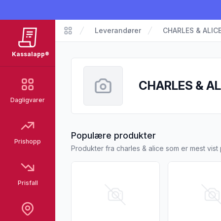
Leverandører
CHARLES & ALIC
Kassalapp
Kassalapp®
CHARLES & AL
Dagligvarer
fra CHARLES &
Populære produkter
Prishopp
Produkter fra charles & alice som er mest vis
Vis flere detaljer for produktet "Änglama
Vis flere deta
Prisfall