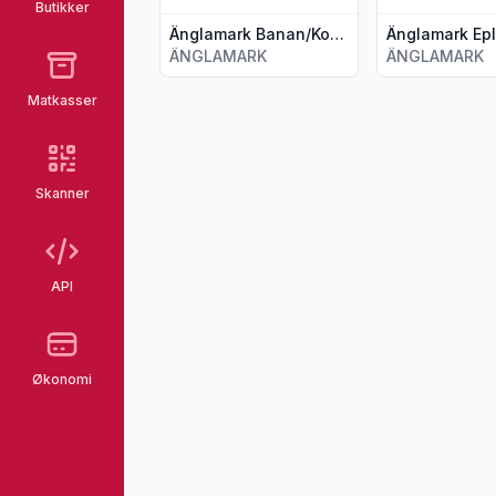
Butikker
Änglamark Banan/Kokos/Eple 90g
ÄNGLAMARK
ÄNGLAMARK
Matkasser
Skanner
API
Økonomi