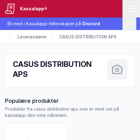
Kassalapp®
Bli med i Kassalapp-fellesskapet på
Discord
Lukk
Leverandører
CASUS DISTRIBUTION APS
CASUS DISTRIBUTION
APS
fra CASUS DISTRIBUTION APS
Populære produkter
Produkter fra casus distribution aps som er mest vist på
kassalapp den siste måneden.
Vis flere detaljer for produktet "Casus Grill Instant 1stk"