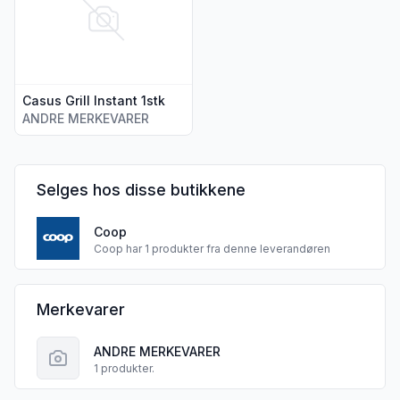
Casus Grill Instant 1stk
ANDRE MERKEVARER
Selges hos disse butikkene
Coop
Coop har 1 produkter fra denne leverandøren
CASUS DISTRIBUTION APS sine
Merkevarer
ANDRE MERKEVARER
1 produkter.