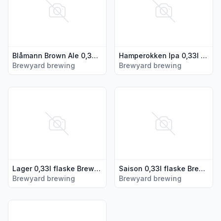
Blåmann Brown Ale 0,33l flaske Brewyard
Hamperokken Ipa 0,33l flaske Brewyard Brewing
Brewyard brewing
Brewyard brewing
Vis flere detaljer for produktet "Lager 0,33l flaske Brewyar
Vis flere detaljer for produkt
Lager 0,33l flaske Brewyard Brewing
Saison 0,33l flaske Brewyard Brewing
Brewyard brewing
Brewyard brewing
Vis flere detaljer for produktet "Storstolpan Pale Ale 0,33l f