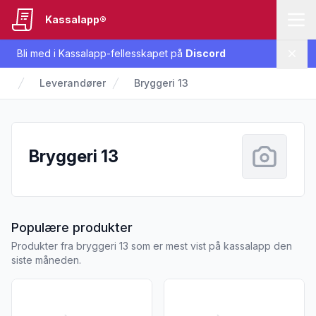
Kassalapp®
Bli med i Kassalapp-fellesskapet på
Discord
Lukk
Leverandører
Bryggeri 13
Bryggeri 13
fra Bryggeri 13
Populære produkter
Produkter fra bryggeri 13 som er mest vist på kassalapp den
siste måneden.
Vis flere detaljer for produktet "Blåmann Brown Ale 0,33l f
Vis flere detaljer for produk