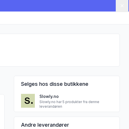
Lu
Selges hos disse butikkene
Slowly.no
produktet "Salsa mais"
Slowly.no har 5 produkter fra denne
leverandøren
Andre leverandører