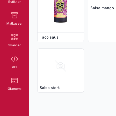
Butikker
Salsa mango
Matkasser
Taco saus
Skanner
Vis flere detaljer for produktet "Salsa ster
API
Salsa sterk
Økonomi