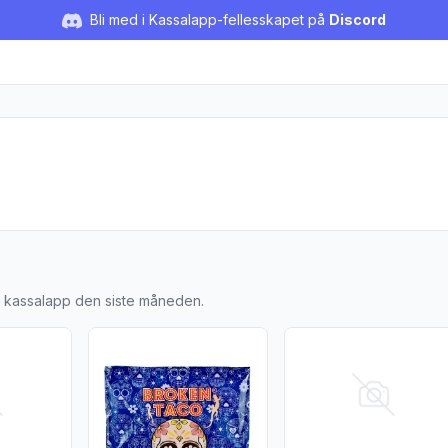
Bli med i Kassalapp-fellesskapet på
Discord
o
å kassalapp den siste måneden.
"
jer for produktet "Salsa mango"
Vis flere detaljer for produktet "Tortillas hvete"
Vis flere detaljer for 