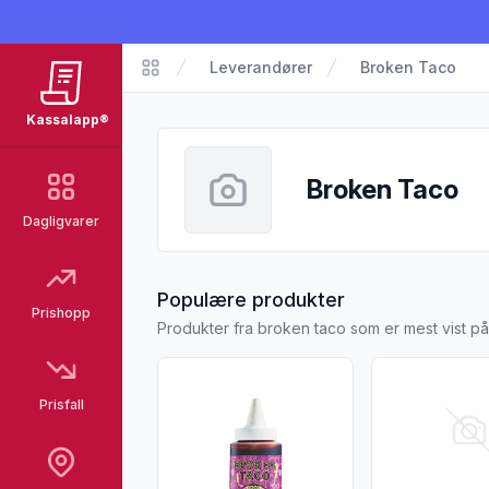
Leverandører
Broken Taco
Kassalapp
Kassalapp®
Broken Taco
Dagligvarer
fra Broken Tac
Populære produkter
Prishopp
Produkter fra broken taco som er mest vist p
Vis flere detaljer for produktet "Taco saus
Vis flere detal
Prisfall