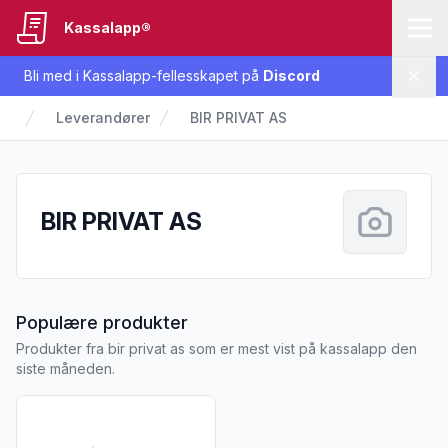
Kassalapp®
Bli med i Kassalapp-fellesskapet på
Discord
Lukk
Leverandører
BIR PRIVAT AS
BIR PRIVAT AS
fra BIR PRIVAT AS
Populære produkter
Produkter fra bir privat as som er mest vist på kassalapp den
siste måneden.
Vis flere detaljer for produktet "BIR Retursekk Plastsekk"