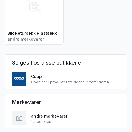
BIR Retursekk Plastsekk
andre merkevarer
Selges hos disse butikkene
Coop
Coop har 1 produkter fra denne leverandøren
BIR PRIVAT AS sine
Merkevarer
andre merkevarer
1 produkter.