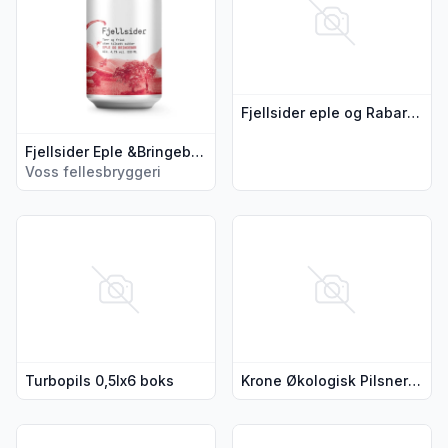
Fjellsider eple og Rabarbra 0.33l
Fjellsider Eple &Bringebær 0,33l boks
Voss fellesbryggeri
Vis flere detaljer for produktet "Turbopils 0,5lx6 boks"
Vis flere detaljer for produkte
Turbopils 0,5lx6 boks
Krone Økologisk Pilsner 0,33l
Vis flere detaljer for produktet "Turbopils 0,5l boks"
Vis flere detaljer for produktet