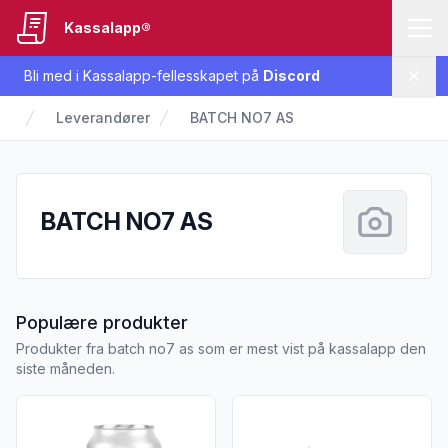
Kassalapp®
Bli med i Kassalapp-fellesskapet på
Discord
Lukk
Leverandører
BATCH NO7 AS
BATCH NO7 AS
fra BATCH NO7 AS
Populære produkter
Produkter fra batch no7 as som er mest vist på kassalapp den
siste måneden.
Vis flere detaljer for produktet "Fjellsider Eple &Bringebær 0
Vis flere detaljer for produkte