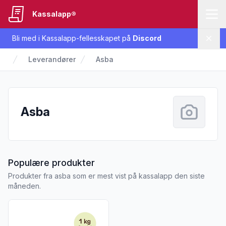
Kassalapp®
Bli med i Kassalapp-fellesskapet på
Discord
Lukk
Leverandører
Asba
Asba
fra Asba
Populære produkter
Produkter fra asba som er mest vist på kassalapp den siste
måneden.
Vis flere detaljer for produktet "Jordbær Spagetti Sure 1 kg"