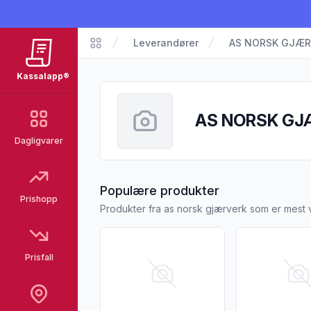
Leverandører
AS NORSK GJÆR
Kassalapp
Kassalapp®
AS NORSK GJ
Dagligvarer
fra AS NORSK
Populære produkter
Prishopp
Produkter fra as norsk gjærverk som er mest 
Vis flere detaljer for produktet "Into Glory
Vis flere detal
Prisfall