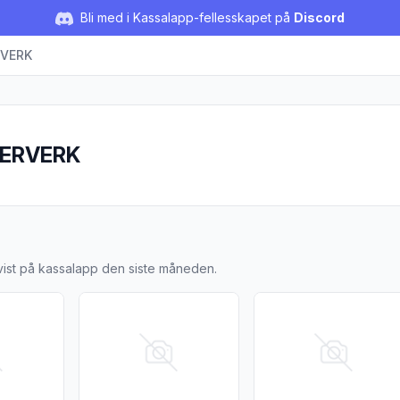
Bli med i Kassalapp-fellesskapet på
Discord
VERK
ÆRVERK
 GJÆRVERK
vist på kassalapp den siste måneden.
 Rye - Lyst Rugøl"
jer for produktet "Rataskank - Pils"
Vis flere detaljer for produktet "Havmann - Lys Øl
Vis flere detaljer for p