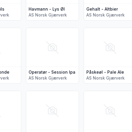
ils
Havmann - Lys Øl
Gehalt - Altbier
rverk
AS Norsk Gjærverk
AS Norsk Gjærverk
a Oslo Pale Ale"
jer for produktet "Innovatør - Blonde"
Vis flere detaljer for produktet "Operatør - Sessio
Vis flere detaljer for 
londe
Operatør - Session Ipa
Påskeøl - Pale Ale
rverk
AS Norsk Gjærverk
AS Norsk Gjærverk
yer"
jer for produktet "Sommerøl - Hveteøl"
Vis flere detaljer for produktet "Lærling Fra Voss 
Vis flere detaljer for p