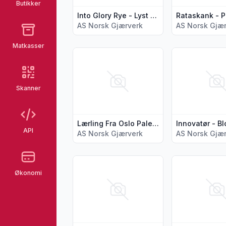
Butikker
Into Glory Rye - Lyst Rugøl
Rataskank - P
AS Norsk Gjærverk
AS Norsk Gjæ
Matkasser
Vis flere detaljer for produktet "Lærling Fr
Vis flere detal
Skanner
Lærling Fra Oslo Pale Ale
Innovatør - B
API
AS Norsk Gjærverk
AS Norsk Gjæ
Vis flere detaljer for produktet "Juleøl - Ba
Vis flere detal
Økonomi