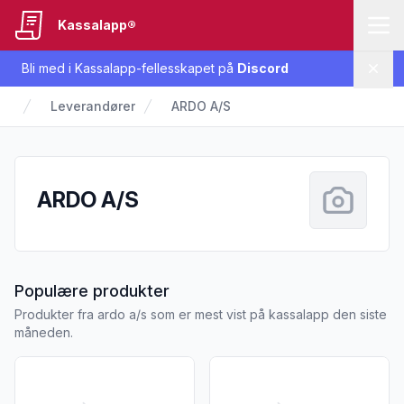
Kassalapp®
Bli med i Kassalapp-fellesskapet på
Discord
Lukk
Leverandører
ARDO A/S
ARDO A/S
fra ARDO A/S
Populære produkter
Produkter fra ardo a/s som er mest vist på kassalapp den siste
måneden.
Vis flere detaljer for produktet "Coop Frukt til Smoothie Rø
Vis flere detaljer for produkt