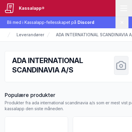
Kassalapp®
Bli med i Kassalapp-fellesskapet på
Discord
Lukk
Leverandører
ADA INTERNATIONAL SCANDINAVIA A
ADA INTERNATIONAL
SCANDINAVIA A/S
fra ADA INTERNATIONAL SCA
Populære produkter
Produkter fra ada international scandinavia a/s som er mest vist p
kassalapp den siste måneden.
Vis flere detaljer for produktet "Body Wash Thon 30ml Nort
Vis flere detaljer for prod