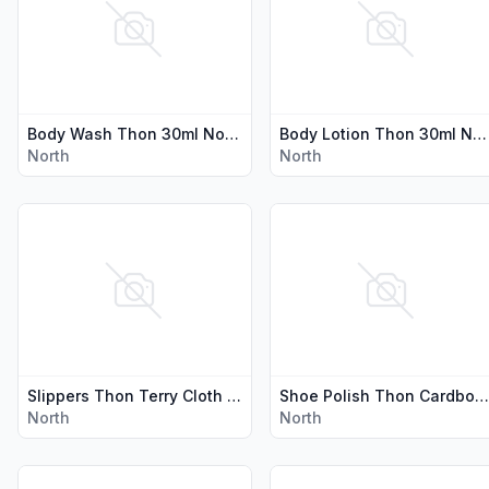
Body Wash Thon 30ml North
Body Lotion Thon 30ml North
North
North
Vis flere detaljer for produktet "Slippers Thon Terry Cloth N
Vis flere detaljer for prod
Slippers Thon Terry Cloth North
Shoe Polish Thon Cardboard Box North
North
North
Vis flere detaljer for produktet "Liquid Soap 325ml Bottle Illi"
Vis flere detaljer for produk