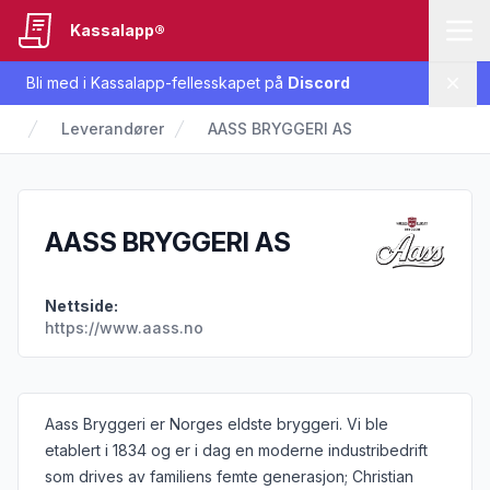
Kassalapp®
Bli med i Kassalapp-fellesskapet på
Discord
Lukk
Leverandører
AASS BRYGGERI AS
AASS BRYGGERI AS
Nettside:
https://www.aass.no
Informasjon om leverandøren
Aass Bryggeri er Norges eldste bryggeri. Vi ble
etablert i 1834 og er i dag en moderne industribedrift
som drives av familiens femte generasjon; Christian