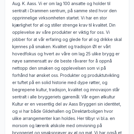
Aug. K. Aass. Vi er om lag 100 ansatte og holder til
sentralt i Drammen sentrum, på samme sted hvor den
opprinnelige virksomheten startet. Vi har en stor
kjærlighet for øl og stiller strenge krav til kvalitet. Din
opplevelse av våre produkter er viktig for oss. Vi
jobber for at vår erfaring og glede for øl og drikke skal
kjennes på smaken. Kvalitet og tradisjon Øl er vårt
hovedfokus og hvert av våre om lag 25 ulike brygg er
nøye sammensatt av de beste råvarer for å oppnå
nettopp den smaken og opplevelsen som vi på
forhånd har ønsket oss. Produkter og produktutvikling
er tuftet på en solid historie med dype røtter, og
begrepene kultur, tradisjon, kvalitet og innovasjon står
sentralt i alle bryggeriets gjøremål. Vår egen ølkultur
Kultur er en vesentlig del av Aass Bryggeri sin identitet,
og vi har både Gildehallen og Direktørboligen hvor
ulike arrangementer kan holdes. Her tilbyr vi bl.a. en
morsom og lærerik ølskole med omvisning på
bryggeriet og smaksprøver av øl og mat. Vi har også et