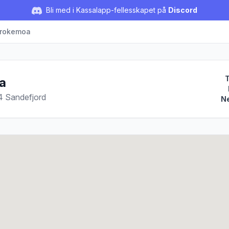
Bli med i Kassalapp-fellesskapet på
Discord
Krokemoa
T
a
4 Sandefjord
Ne