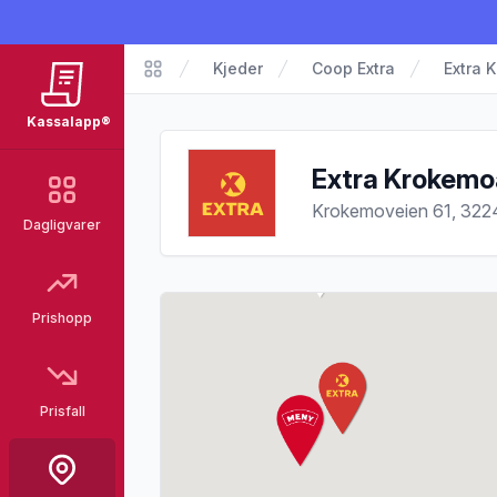
Kjeder
Coop Extra
Extra 
Kassalapp®
Kassalapp®
Extra Krokemo
Krokemoveien 61, 322
Dagligvarer
Prishopp
Prisfall