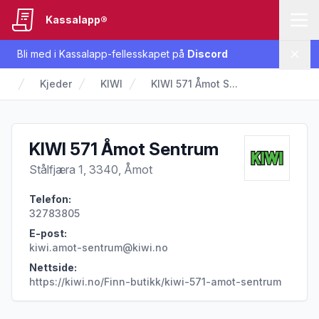
Kassalapp®
Bli med i Kassalapp-fellesskapet på
Discord
Lukk
Kjeder
KIWI
KIWI 571 Åmot S...
KIWI 571 Åmot Sentrum
Stålfjæra 1, 3340, Åmot
Telefon:
32783805
E-post:
kiwi.amot-sentrum@kiwi.no
Nettside:
https://kiwi.no/Finn-butikk/kiwi-571-amot-sentrum