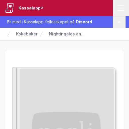
Kassalapp®
Bli med i Kassalapp-fellesskapet på
Discord
Lukk
Kokebøker
Nightingales an...