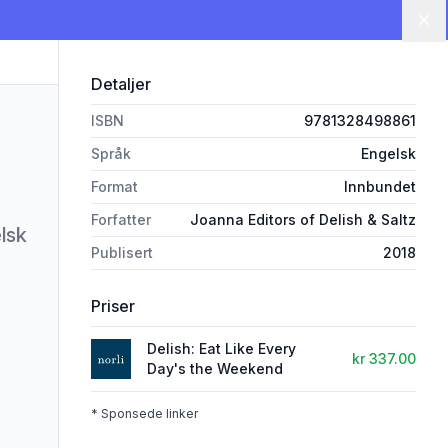
Lu
Detaljer
ISBN
9781328498861
Språk
Engelsk
Format
Innbundet
Forfatter
Joanna Editors of Delish & Saltz
lsk
Publisert
2018
Priser
Delish: Eat Like Every
kr 337.00
Day's the Weekend
* Sponsede linker