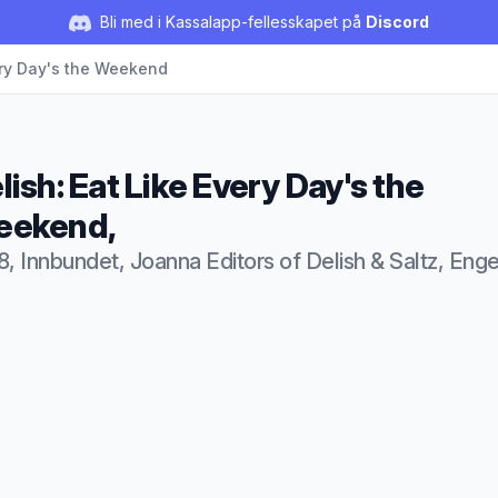
Bli med i Kassalapp-fellesskapet på
Discord
ery Day's the Weekend
lish: Eat Like Every Day's the
eekend,
8, Innbundet, Joanna Editors of Delish & Saltz, Enge
duktbeskrivelse