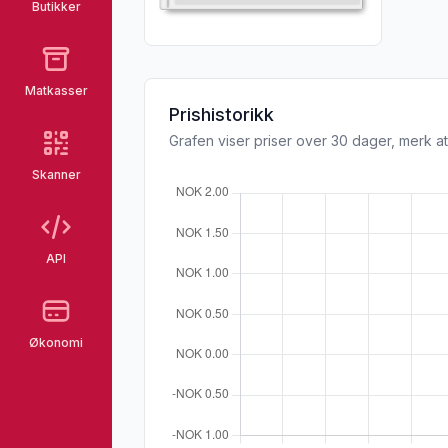
Butikker
Matkasser
Prishistorikk
Grafen viser priser over 30 dager, merk at
Skanner
API
Økonomi