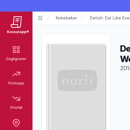
Kokebøker
Delish: Eat Like Ev
Kassalapp®
Kassalapp®
De
W
Dagligvarer
201
Pro
Prishopp
Prisfall