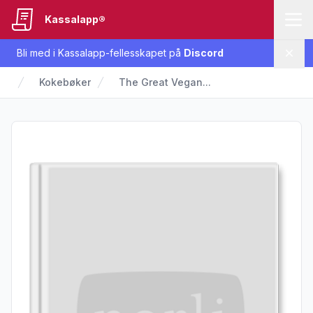
Kassalapp®
Bli med i Kassalapp-fellesskapet på
Discord
Lukk
Kokebøker
The Great Vegan...