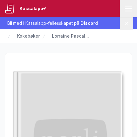
Kassalapp®
Bli med i Kassalapp-fellesskapet på
Discord
Lukk
Kokebøker
Lorraine Pascal...