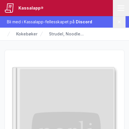
Kassalapp®
Bli med i Kassalapp-fellesskapet på
Discord
Lukk
Kokebøker
Strudel, Noodle...