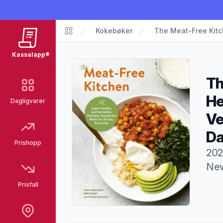
Kokebøker
The Meat-Free Kit
Kassalapp®
Kassalapp®
Th
He
Dagligvarer
Ve
D
Prishopp
202
New
Prisfall
Pro