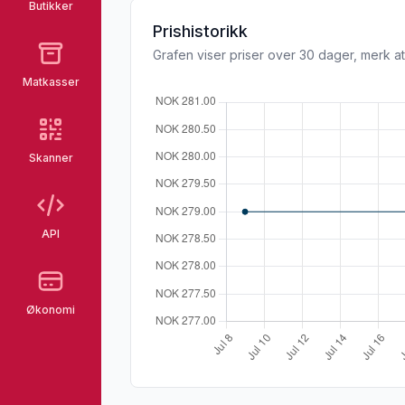
Butikker
Prishistorikk
Grafen viser priser over 30 dager, merk at
Matkasser
Skanner
API
Økonomi