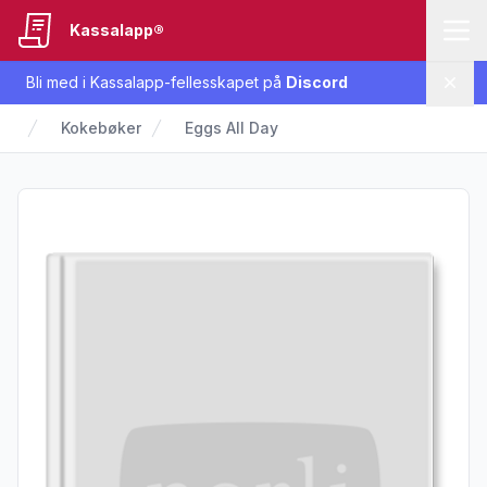
Kassalapp®
Bli med i Kassalapp-fellesskapet på
Discord
Lukk
Kokebøker
Eggs All Day