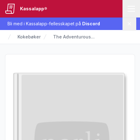
Kassalapp®
Bli med i Kassalapp-fellesskapet på
Discord
Lukk
Kokebøker
The Adventurous...