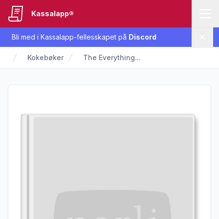
Kassalapp®
Bli med i Kassalapp-fellesskapet på
Discord
Lukk
Kokebøker
The Everything...