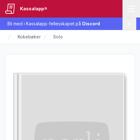
Kassalapp®
Bli med i Kassalapp-fellesskapet på
Discord
Lukk
Kokebøker
Solo