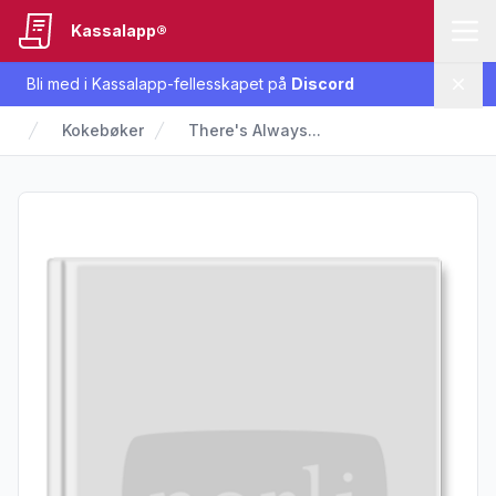
Kassalapp®
Bli med i Kassalapp-fellesskapet på
Discord
Lukk
Kokebøker
There's Always...