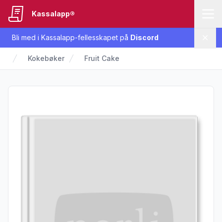
Kassalapp®
Bli med i Kassalapp-fellesskapet på
Discord
Lukk
Kokebøker
Fruit Cake