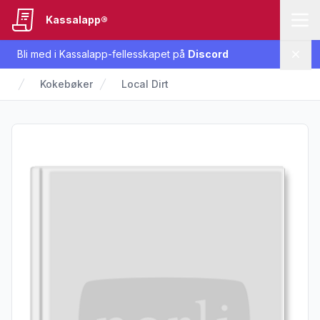
Kassalapp®
Bli med i Kassalapp-fellesskapet på
Discord
Lukk
Kokebøker
Local Dirt