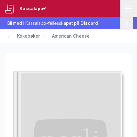
Kassalapp®
Bli med i Kassalapp-fellesskapet på
Discord
Lukk
Kokebøker
American Cheese