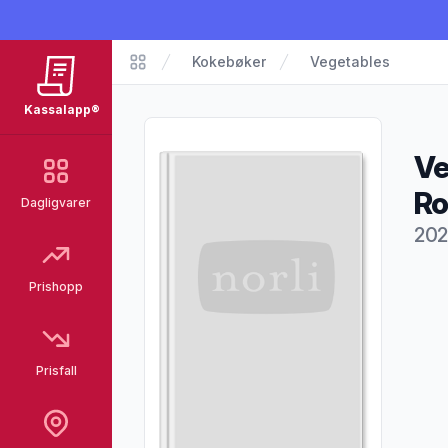
Kokebøker
Vegetables
Kassalapp®
Kassalapp®
Ve
Ro
Dagligvarer
202
Pro
Prishopp
Prisfall