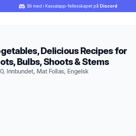
Bli med i Kassalapp-fellesskapet på
Discord
getables, Delicious Recipes for
ots, Bulbs, Shoots & Stems
0, Innbundet, Mat Follas, Engelsk
duktbeskrivelse