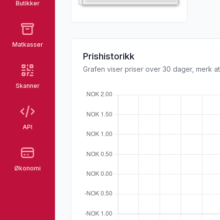
Butikker
Matkasser
Prishistorikk
Grafen viser priser over 30 dager, merk at
Skanner
API
Økonomi