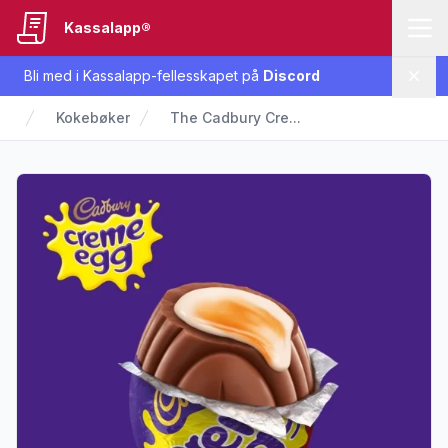
Kassalapp®
Bli med i Kassalapp-fellesskapet på
Discord
Lukk
Kokebøker
The Cadbury Cre...