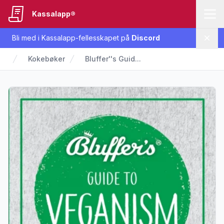
Kassalapp®
Bli med i Kassalapp-fellesskapet på
Discord
Lukk
Kokebøker
Bluffer''s Guid...